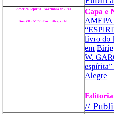
Publica
América Espírita - Novembro de 2004
Capa e N
AMEPA 
Ano VII - N° 77 - Porto Alegre - RS
“ESPIRI
livro d
em
Biri
W. GARCI
espírita”
Alegre
Editoria
// Publ