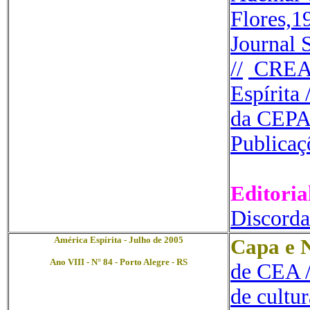
Flores,1
Journal
S
//
CREAR
Espírita /
da CEPA
Publicaç
Editoria
Discorda
América Espírita - Julho de 2005
Capa e N
Ano VIII - N° 84 - Porto Alegre - RS
de CEA /
de cultur