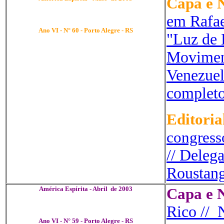
Capa e N
.
em Rafael
Ano VI - N° 60 - Porto Alegre - RS
"Luz de 
Moviment
Venezue
completo
Editoria
congress
// Deleg
Roustang
América Espírita - Abril de 2003
Capa e N
.
Rico // 
Ano VI - N° 59 - Porto Alegre - RS