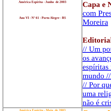
América Espírita - Junho de 2003
Capa e N
.
com Pres
Ano VI - N° 61 - Porto Alegre - RS
Moreira
Editoria
// Um pou
os avanç
espíritas
mundo //
// Por q
uma relig
não é cri
América Espírita - Maio de 2003