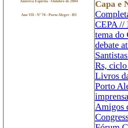
América Espírita - Outubro de 2004
Capa e N
Completa
Ano VII - N° 76 - Porto Alegre - RS
CEPA // 
tema do 
debate at
Santista
Rs, cicl
Livros d
Porto Ale
imprensa
Amigos 
Congress
Fórum Ci