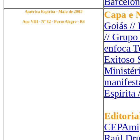
Barcelon
América Espírita - Maio de 2005
Capa e N
Ano VIII - N° 82 - Porto Alegre - RS
Goiás //
// Grupo
enfoca T
Exitoso
S
Ministér
manifest
Espírita 
Editoria
CEPAmi
Raúl
Dru