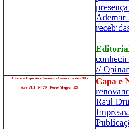
presenç
Ademar l
recebida
Editoria
conheci
// Opina
América Espírita - Janeiro e Fevereiro de 2005
Capa e N
Ano VIII - N° 79 - Porto Alegre - RS
renovand
Raul
Dru
Impresn
Publicaç