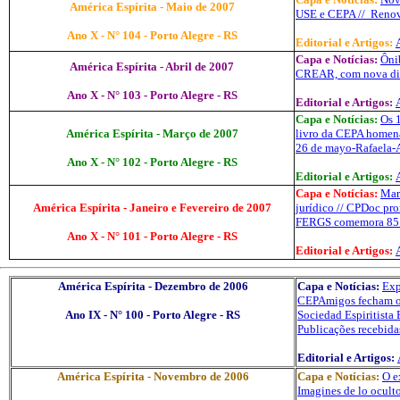
América Espírita - Maio de 2007
USE
e CEPA //
Renov
Ano X - N° 104 - Porto Alegre - RS
Editorial e Artigos:
Capa e Notícias:
Ônib
América Espírita - Abril de 2007
CREAR, com nova dir
Ano X - N° 103 - Porto Alegre - RS
Editorial e Artigos:
Capa e Notícias:
Os 
América Espírita - Março de 2007
livro da CEPA homen
26 de
mayo-Rafaela-
Ano X - N° 102 - Porto Alegre - RS
Editorial e Artigos:
Capa e Notícias:
Mar
América Espírita - Janeiro e Fevereiro de 2007
jurídico //
CPDoc
pro
FERGS comemora 85 a
Ano X - N° 101 - Porto Alegre - RS
Editorial e Artigos:
América Espírita - Dezembro de 2006
Capa e Notícias:
Exp
CEPAmigos
fecham
o
Ano IX - N° 100 - Porto Alegre - RS
Sociedad Espiritista
Publicações
recebida
Editorial e Artigos:
América Espírita - Novembro de 2006
Capa e Notícias:
O e
Imagines de
lo
oculto