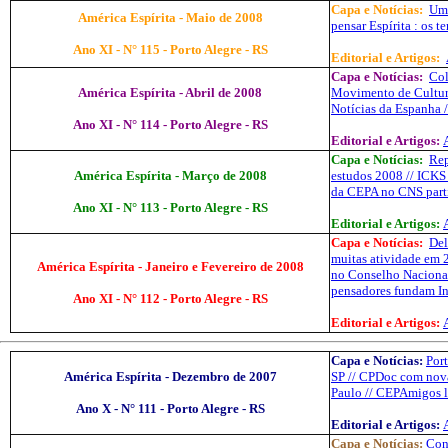
Capa e Notícias:
Um 
América Espírita - Maio de 2008
pensar Espírita : os 
Ano XI - N° 115 - Porto Alegre - RS
Editorial e Artigos:
Capa e Notícias:
Col
América Espírita - Abril de 2008
Movimento de Cultur
Notícias da Espanha 
Ano XI - N° 114 - Porto Alegre - RS
Editorial e Artigos:
Capa e Notícias:
Rep
América Espírita - Março de 2008
estudos 2008 // ICKS
da CEPA no CNS parti
Ano XI - N° 113 - Porto Alegre - RS
Editorial e Artigos:
Capa e Notícias:
Del
muitas atividade em 
América Espírita - Janeiro e Fevereiro de 2008
no Conselho Nacional
pensadores fundam In
Ano XI - N° 112 - Porto Alegre - RS
Editorial e Artigos:
Capa e Notícias:
Por
América Espírita - Dezembro de 2007
SP
//
CPDoc
com nova 
Paulo //
CEPAmigos
l
Ano X - N° 111 - Porto Alegre - RS
Editorial e Artigos:
Capa e Notícias:
Con