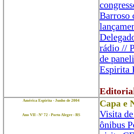
congress
Barroso 
lançamen
Delegado
rádio // 
de
paneli
Espirita
Editoria
América Espírita - Junho de 2004
Capa e N
Visita d
Ano VII - N° 72 - Porto Alegre - RS
ônibus P