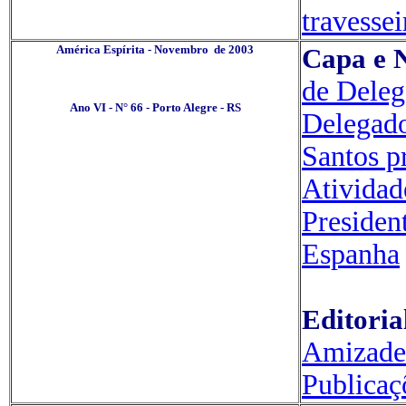
travessei
América Espírita - Novembro de 2003
Capa e N
.
de Deleg
Ano VI - N° 66 - Porto Alegre - RS
Delegado
Santos p
Atividad
Presiden
Espanha
Editoria
Amizades
Publicaç