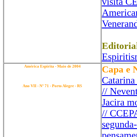
visita C
American
Venerand
Editoria
Espiriti
América Espírita - Maio de 2004
Capa e N
Catarina
Ano VII - N° 71 - Porto Alegre - RS
//
N
even
Jacira m
// CCEPA
segunda-
pensamen