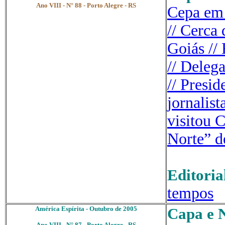
Ano VIII - N° 88 - Porto Alegre - RS
Cepa em 
// Cerca
Goiás //
//
Deleg
//
Presid
jornalist
visitou 
Norte” d
Editoria
tempos
América Espírita - Outubro de 2005
Capa e N
Ano VIII - N° 87 - Porto Alegre - RS