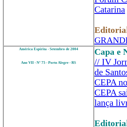
Catarina
Editoria
GRANDE 
América Espírita - Setembro de 2004
Capa e 
// IV Jo
Ano VII - N° 75 - Porto Alegre - RS
de Santo
CEPA n
CEPA sai
lança li
Editoria