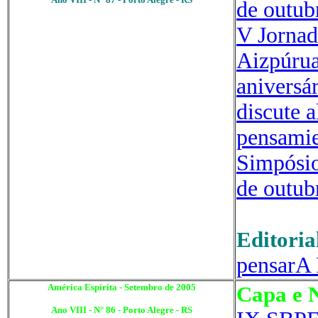
de outub
V Jornad
Aizpúru
anivers
discute a
pensami
Simpósio
de outu
Editoria
pensarA 
América Espírita - Setembro de 2005
Capa e N
Ano VIII - N° 86 - Porto Alegre - RS