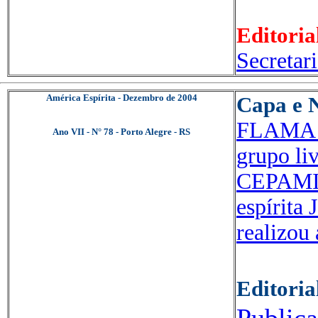
Editoria
Secretar
América Espírita - Dezembro de 2004
Capa e N
FLAMA E
Ano VII - N° 78 - Porto Alegre - RS
grupo li
CEPAMIGO
espírita
realizou
Editoria