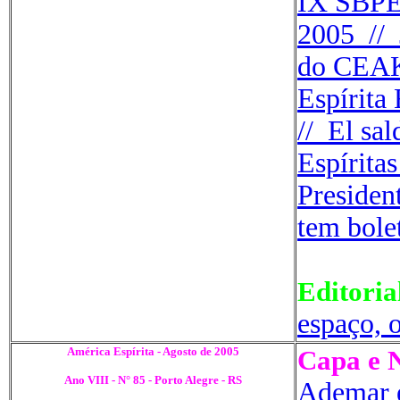
IX SBPE
2005
//
do CEA
Espíri
//
El
sal
Espírita
Presiden
tem bole
Editoria
espaço, 
América Espírita - Agosto de 2005
Capa e N
Ano VIII - N° 85 - Porto Alegre - RS
Ademar e