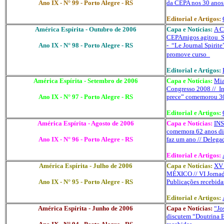
Ano IX - N° 99 - Porto Alegre - RS
da CEPA nos 30 anos 
Editorial e Artigos:
América Espírita - Outubro de 2006
Capa e Notícias:
A C
CEPAmigos
agitou S
Ano IX - N° 98 - Porto Alegre - RS
-
“
Le
Journal
Spirite
promove curso
Editorial e Artigos:
América Espírita - Setembro de 2006
Capa e Notícias:
Mia
Congresso 2008 //
I
Ano IX - N° 97 - Porto Alegre - RS
prece” comemorou 3
Editorial e Artigos:
América Espírita - Agosto de 2006
Capa e Notícias:
IN
comemora 62 anos di
Ano IX - N° 96 - Porto Alegre - RS
faz um ano //
Delegad
Editorial e Artigos:
América Espírita - Julho de 2006
Capa e Notícias:
XV
MÉXICO
//
VI Jorna
Ano IX - N° 95 - Porto Alegre - RS
Publicações recebida
Editorial e Artigos:
América Espírita - Junho de 2006
Capa e Notícias:
“Jo
discutem “Doutrina E