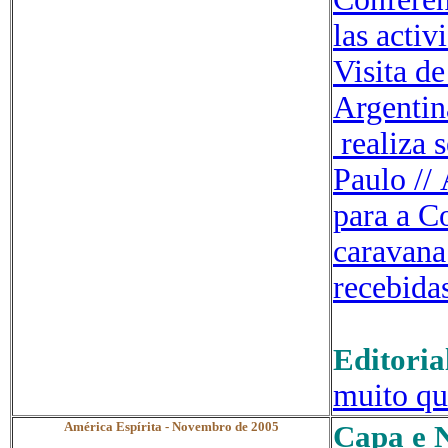
las
activ
Visita d
Argenti
realiza
Paulo
//
para a C
caravana
recebida
Editoria
muito q
América Espírita - Novembro de 2005
Capa e N