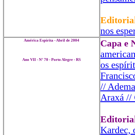
Editoria
nos espe
América Espírita - Abril de 2004
Capa e N
american
Ano VII - N° 70 - Porto Alegre - RS
os espír
Francisc
// Adema
Araxá //
Editoria
Kardec, 