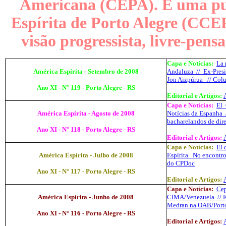
Americana (CEPA). É uma pub
Espírita de Porto Alegre (CCE
visão progressista, livre-pens
Capa e Notícias:
La
América Espírita - Setembro de 2008
Andaluza
//
Ex-Pres
Jon
Aizpúrua
// Col
Ano XI - N° 119 - Porto Alegre - RS
Editorial e Artigos:
Capa e Notícias:
El
América Espírita - Agosto de 2008
Notícias da Espanha
bacharelandos de dire
Ano XI - N° 118 - Porto Alegre - RS
Editorial e Artigos:
Capa e Notícias:
El
América Espírita - Julho de 2008
Espírita
No encontr
do
CPDoc
Ano XI - N° 117 - Porto Alegre - RS
Editorial e Artigos:
Capa e Notícias:
Ce
América Espírita - Junho de 2008
CIMA/Venezuela
//
Medran
na OAB/Porto
Ano XI - N° 116 - Porto Alegre - RS
Editorial e Artigos: