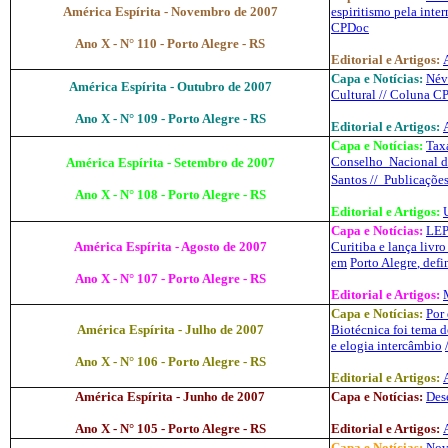
América Espírita - Novembro de 2007
espiritismo pela inte
CPDoc
Ano X - N° 110 - Porto Alegre - RS
Editorial e Artigos:
Capa e Notícias:
Név
América Espírita - Outubro de 2007
Cultural // Coluna C
Ano X - N° 109 - Porto Alegre - RS
Editorial e Artigos:
Capa e Notícias:
Taxa
Conselho Nacional de
América Espírita - Setembro de 2007
Santos // Publicações
Ano X - N° 108 - Porto Alegre - RS
Editorial e Artigos:
Capa e Notícias:
LEPP
América Espírita - Agosto de 2007
Curitiba e lança livro
em
Porto Alegre
, def
Ano X - N° 107 - Porto Alegre - RS
Editorial e Artigos:
Capa e Notícias:
Por 
América Espírita - Julho de 2007
Biotécnica foi tema 
e elogia intercâmbio
Ano X - N° 106 - Porto Alegre - RS
Editorial e Artigos:
América Espírita - Junho de 2007
Capa e Notícias:
Des
Ano X - N° 105 - Porto Alegre - RS
Editorial e Artigos:
Capa e Notícias:
Nov