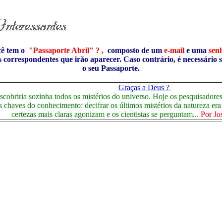
cê tem o
"Passaporte Abril" ? ,
composto de um
e-mail
e uma
sen
s correspondentes que irão aparecer. Caso contrário, é necessário 
o seu Passaporte.
Graças a Deus ?
scobriria sozinha todos os mistérios do universo. Hoje os pesquisadores
 as chaves do conhecimento: decifrar os últimos mistérios da natureza e
certezas mais claras agonizam e os cientistas se perguntam...
Por Jo