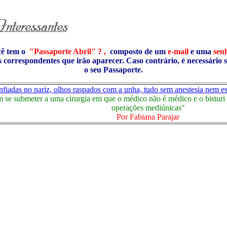
cê tem o
"Passaporte Abril" ? ,
composto de um
e-mail
e uma
sen
s correspondentes que irão aparecer. Caso contrário, é necessário 
o seu Passaporte.
nfiadas no nariz, olhos raspados com a unha, tudo sem anestesia nem es
se submeter a uma cirurgia em que o médico não é médico e o bisturi p
operações mediúnicas"
Por Fabiana Parajar