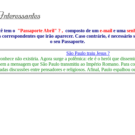
cê tem o
"Passaporte Abril" ? ,
composto de um
e-mail
e uma
sen
s correspondentes que irão aparecer. Caso contrário, é necessário 
o seu Passaporte.
São Paulo traiu Jesus ?
nhece não existiria. Agora surge a polêmica: ele é o herói que dissemi
em a mensagem que São Paulo transmitiu ao Império Romano. Para conqu
radas discussões entre pensadores e religiosos. Afinal, Paulo espalhou 