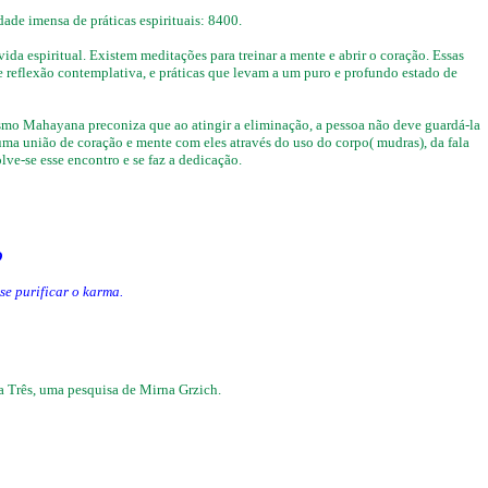
ade imensa de práticas espirituais: 8400.
a espiritual. Existem meditações para treinar a mente e abrir o coração. Essas
e reflexão contemplativa, e práticas que levam a um puro e profundo estado de
ismo Mahayana preconiza que ao atingir a eliminação, a pessoa não deve guardá-la
uma união de coração e mente com eles através do uso do corpo( mudras), da fala
ve-se esse encontro e se faz a dedicação.
O
 purificar o karma.
a Três, uma pesquisa de Mirna Grzich.