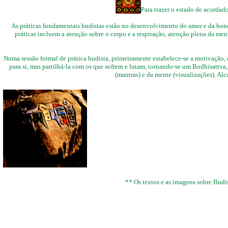
Para trazer o estado de acordad
As práticas fundamentais budistas estão no desenvolvimento do amor e da bonda
práticas incluem a atenção sobre o corpo e a respiração, atenção plena da me
Numa sessão formal de prática budista, primeiramente estabelece-se a motivação,
para si, mas partilhá-la com os que sofrem e lutam, tornando-se um Bodhisattva
(mantras) e da mente (visualizações). Al
** Os textos e as imagens sobre Budi