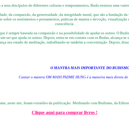
o a seus discípulos de diferentes culturas e temperamentos, Buda ensinou uma varied
de, da compaixão, da generosidade, da integridade moral, que são a fundação da vid
nte sobre os sentimentos e pensamentos, práticas de mantra e devoção, visualização 
consciência.
 que é sempre baseada na compaixão e na possibilidade de ajudar os outros. O Bud
, um ser que ajuda os outros. Depois, entra-se em contato com os Budas, alcança-se 
cança seu estado de meditação, trabalhando-se também a concentração. Depois, dissol
O MANTRA MAIS IMPORTANTE DO BUDISM
Cantar o mantra OM MANI PADME HUNG é a maneira mais direta de se
smo, neste site, foram extraídos da publicação: Meditando com Budismo, da Editor
Clique aqui para comprar livros !