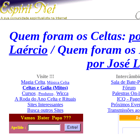
Quem foram os Celtas:
po
Laércio
/ Quem foram os
por José L
.
Visite !!!
Intercâmbi
Magia Celta
Sala de Bate-
,
Música Celta
Celtas e Galia (Mitos)
Fórum
Cursos
Wicca
Palestras On-l
,
Produtos
,
A Roda do Ano Celta e Rituais
ICQ - Page
Sites Interessantes
Próximos Eve
Busca outros Sites
Transmissões ao