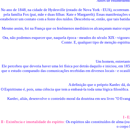
Antes de enumerarmos 
No ano de 1848, na cidade de Hydesville (estado de Nova York - EUA), ocorreram
pela família Fox (pai, mãe e duas filhas: Kate e Margareth). Essas manifestaçõe
estabelecer um contato com a fonte dos ruídos. Descobriu-se, então, que tais bati
Mesmo assim, foi na França que os fenômenos mediúnicos alcançaram maior expr
Ora, não podemos esquecer que, naquela época - meados do século XIX - vigoravam
Comte. E, qualquer tipo de menção espiritua
Um homem, entretanto
Ele percebeu que deveria haver uma lei física por detrás daquilo e iniciou, e
que o estudo comparado das comunicações recebidas em diversos locais - e ocasi
A definição que o próprio Kardec dá, da
O Espiritismo é, pois, uma ciência que tem a embasá-la toda uma lógica filosófica.
Kardec, aliás, desenvolve o conteúdo moral da doutrina em seu livro "O Evang
I - 
II - Existência e imortalidade do espírito:
Os espíritos são constituídos de alma (ou 
o corpo 