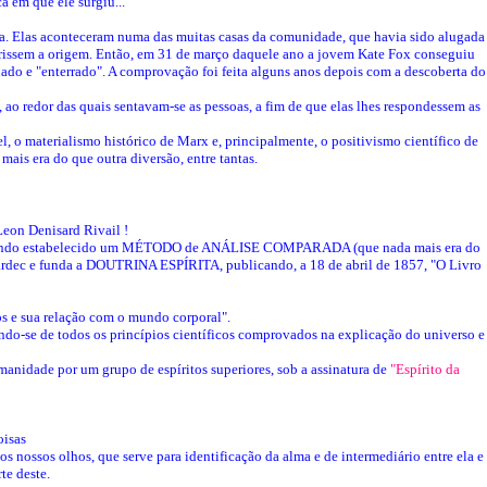
a em que ele surgiu...
a. Elas aconteceram numa das muitas casas da comunidade, que havia sido alugada
cobrissem a origem. Então, em 31 de março daquele ano a jovem Kate Fox conseguiu
nado e "enterrado". A comprovação foi feita alguns anos depois com a descoberta do
edor das quais sentavam-se as pessoas, a fim de que elas lhes respondessem as
 o materialismo histórico de Marx e, principalmente, o positivismo científico de
ais era do que outra diversão, entre tantas.
eon Denisard Rivail !
dos, e tendo estabelecido um MÉTODO de ANÁLISE COMPARADA (que nada mais era do
Kardec e funda a DOUTRINA ESPÍRITA, publicando, a 18 de abril de 1857, "O Livro
tos e sua relação com o mundo corporal".
zando-se de todos os princípios científicos comprovados na explicação do universo e
anidade por um grupo de espíritos superiores, sob a assinatura de
"Espírito da
oisas
 aos nossos olhos, que serve para identificação da alma e de intermediário entre ela e
te deste.