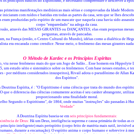
os princípios básicos do Espiritismo, é necessário compreender e descrever a époc
 as primeiras manifestações mediúnicas mais sérias e comprovadas da Idade Modern
s se iniciaram com ruídos e batidas em todas as partes da casa, sem que se lhes des
das eram produzidas pelo espírito de um mascate que naquela casa havia sido assassi
corpo "emparedado" na adega da casa.
essão, através das MESAS GIRANTES ou DANÇANTES; elas eram pequenas mesas, ao r
perguntas, através de pancadas.
, na França (então, o Centro Cultural do Mundo), idéias como a dialética de Hegel,
lista era encarada como crendice. Nesse meio, o fenômeno das mesas girantes nada m
O Método de Kardec e os Princípios Espíritas
, viu nesse fenômeno mais do que um Jogo de Salão... Esse homem era Hippolyte L
m 1855, um estudo sério e sistemático sobre os fenômenos. Com base nesses estu
ões - por médiuns considerados insuspeitos), Rivail adota o pseudônimo de Allan 
dos Espíritos".
 Doutrina Espírita, é : "O Espiritismo é uma ciência que trata do mundo dos espíri
 O que o diferencia das ciências comumente aceitas é seu caráter abrangente, utili
proporcionando uma finalidade moral.
elho Segundo o Espiritismo", de 1864, onde muitas "instruções" são passadas à Hum
Verdade"
A Doutrina Espírita baseia-se em
seis princípios fundamentais:
Existência de Deus:
Há um Deus, inteligência suprema e causa primária de todas as c
princípio inteligente) mais perispírito (corpo feito de matéria mais sutil, invisível
humano, durante a encarnação). O espírito anima o corpo humano e sobrevive à mor