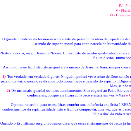
IV - Plu
V - Plura
VI - Comunic
O grande problema da lei mosaica era o fato de passar uma idéia deturpada da div
servido de suporte moral para certa parcela da humanidade dur
Neste contexto, surgiu Jesus de Nazaré. Um espírito de muitas qualidades morais e 
"figura divina" numa pos
Assim, torna-se fácil identificar qual era a missão de Jesus na Terra: romper co
1)
"Em verdade, em verdade digo-te: Ninguém poderá ver o reino de Deus se não na
para onde vai; o mesmo se dá com todo homem que é nascido do espírito... Digo-t
Mas, se não m
2)
"Se me amais, guardai os meus mandamentos. E eu rogarei ao Pai, e Ele vos 
conhecereis, porque ele ficará convosco e estará em vós. - Mas
o 
O primeiro trecho, para os espíritas, contém uma referência explícita à R
conhecimentos da espiritualidade. Isto é fácil de comprovar, uma vez que as pes
"dia a dia" da vida terr
Quando o Espiritismo surgiu, podemos dizer que esses ensinamentos de Jesus já ha