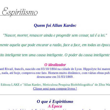
Quem foi Allan Kardec
"Nascer, morrer, renascer ainda e progredir sem cessar, tal é a lei."
mente aquela que pode encarar a razão, face a face, em todas as épo
to inteligente tem uma causa inteligente. O poder da causa inteligente
O idealizador
d Rivail, francês, nascido em 03/10/1804 na cidade de Lyon. Hippolyte foi matemáti
 nada, até hoje, comprova este fato. Homem muito dinâmico, com várias obras pub
desencarne em 31/03/1869.
 - Editora LAKE e "Allan Kardec, Meticulosa Pesquisa Biobibliográfica" de Zêus Wan
Clique aqui para comprar livros !
O que é Espiritismo
A Época