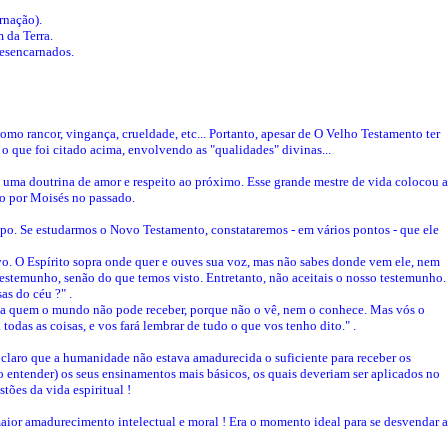
rnação).
 da Terra.
desencarnados.
mo rancor, vingança, crueldade, etc... Portanto, apesar de O Velho Testamento ter
 o que foi citado acima, envolvendo as "qualidades" divinas...
s, uma doutrina de amor e respeito ao próximo. Esse grande mestre de vida colocou a
do por Moisés no passado.
empo. Se estudarmos o Novo Testamento, constataremos - em vários pontos - que ele
ovo. O Espírito sopra onde quer e ouves sua voz, mas não sabes donde vem ele, nem
stemunho, senão do que temos visto. Entretanto, não aceitais o nosso testemunho.
as do céu ?" .
a quem o mundo não pode receber, porque não o vê, nem o conhece. Mas vós o
odas as coisas, e vos fará lembrar de tudo o que vos tenho dito." .
claro que a humanidade não estava amadurecida o suficiente para receber os
 entender) os seus ensinamentos mais básicos, os quais deveriam ser aplicados no
tões da vida espiritual !
aior amadurecimento intelectual e moral ! Era o momento ideal para se desvendar a