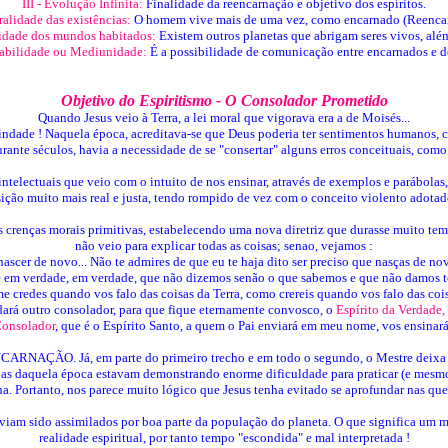
III - Evolução Infinita:
Finalidade da reencarnação e objetivo dos espíritos.
ralidade das existências:
O homem vive mais de uma vez, como encarnado (Reenca
lidade dos mundos habitados:
Existem outros planetas que abrigam seres vivos, além
abilidade ou Mediunidade:
É a possibilidade de comunicação entre encarnados e 
Objetivo do Espiritismo - O Consolador Prometido
Quando Jesus veio à Terra, a lei moral que vigorava era a de Moisés...
indade ! Naquela época, acreditava-se que Deus poderia ter sentimentos humanos, co
ante séculos, havia a necessidade de se "consertar" alguns erros conceituais, como
intelectuais que veio com o intuito de nos ensinar, através de exemplos e parábola
ição muito mais real e justa, tendo rompido de vez com o conceito violento adota
m as crenças morais primitivas, estabelecendo uma nova diretriz que durasse muito t
não veio para explicar todas as coisas; senao, vejamos :
scer de novo... Não te admires de que eu te haja dito ser preciso que nasças de n
e em verdade, em verdade, que não dizemos senão o que sabemos e que não damos te
e credes quando vos falo das coisas da Terra, como crereis quando vos falo das cois
dará outro consolador, para que fique eternamente convosco, o
Espírito da Verdade,
Consolador
, que é o Espírito Santo, a quem o Pai enviará em meu nome, vos ensinará t
EENCARNAÇÃO. Já, em parte do primeiro trecho e em todo o segundo, o Mestre deixa 
soas daquela época estavam demonstrando enorme dificuldade para praticar (e mesmo
ena. Portanto, nos parece muito lógico que Jesus tenha evitado se aprofundar nas ques
viam sido assimilados por boa parte da população do planeta. O que significa um m
realidade espiritual, por tanto tempo "escondida" e mal interpretada !