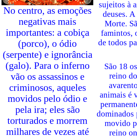
sujeitos à 
No centro, as emoções
deuses. A
negativas mais
Morte. Sã
importantes: a cobiça
famintos, 
de todos pa
(porco), o ódio
(serpente) e ignorância
(galo). Para o inferno
São 18 os
vão os assassinos e
reino d
avarent
criminosos, aqueles
animais é 
movidos pelo ódio e
permanente
pela ira; eles são
dominados p
torturados e morrem
movido pe
milhares de vezes até
reino on