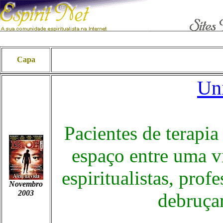
Capa
Uni
Pacientes de terapia
espaço entre uma vi
espiritualistas, prof
Novembro
2003
debruça